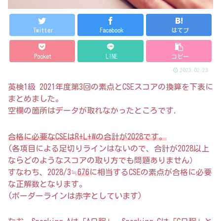
Twitter
Facebook
はてブ
Pocket
LINE
コピー
2023.02.23
英検1級 2021年度第3回の素点とCSEスコアの換算を下表に
まとめました。
空欄の箇所はデータが取れなかったところです.
合格に必要なCSEはR+L+Wの合計が2028です。
(各項目による足切りラインはないので、合計が2028以上
ならどのようなスコアの取り方でも問題ありません）
すなわち、2028/3≒
676
に相当するCSEの素点が合格に必要
な正解数となります。
(ボーダーラインは赤字としています)