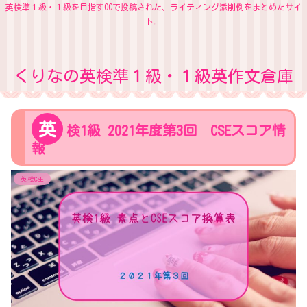
英検準１級・１級を目指すOCで投稿された、ライティング添削例をまとめたサイ
ト。
くりなの英検準１級・１級英作文倉庫
英
検1級 2021年度第3回 CSEスコア情
報
英検CSE