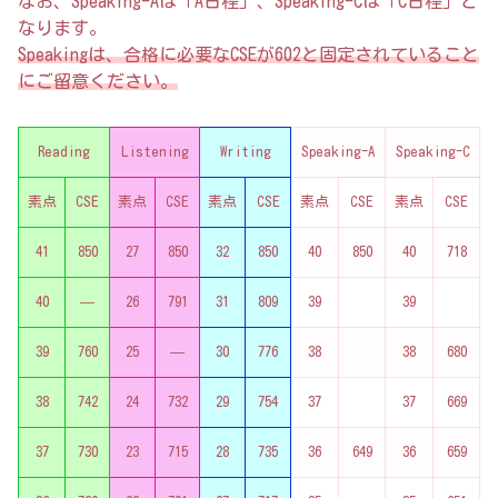
なお、Speaking-Aは「A日程」、Speaking-Cは「C日程」と
なります。
Speakingは、合格に必要なCSEが602と固定されていること
にご留意ください。
Reading
Listening
Writing
Speaking-A
Speaking-C
素点
CSE
素点
CSE
素点
CSE
素点
CSE
素点
CSE
41
850
27
850
32
850
40
850
40
718
40
—
26
791
31
809
39
39
39
760
25
—
30
776
38
38
680
38
742
24
732
29
754
37
37
669
37
730
23
715
28
735
36
649
36
659