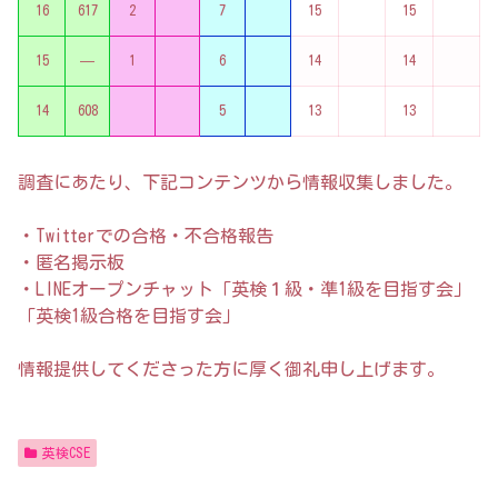
16
617
2
7
15
15
15
—
1
6
14
14
14
608
5
13
13
調査にあたり、下記コンテンツから情報収集しました。
・Twitterでの合格・不合格報告
・匿名掲示板
・LINEオープンチャット「英検１級・準1級を目指す会」
「英検1級合格を目指す会」
情報提供してくださった方に厚く御礼申し上げます。
英検CSE